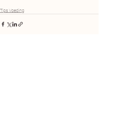
Tips Voeding
Alles weergeven
Recente blogposts