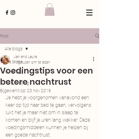
Post
Alle blogs
Jan and Laura
Alle blogs
1 minuten om te lezen
Voedingstips voor een
Mind Tips
betere nachtrust
Tips Voeding
Bijgewerkt op:
23 nov 2019
Je hebt je voorgenomen vanavond een 
keer op tijd naar bed te gaan, vervolgens 
lukt het je maar niet om in slaap te 
komen en blijf je uren lang wakker. Deze 
voedingsmiddelen kunnen je helpen bij 
een goede nachtrust. 