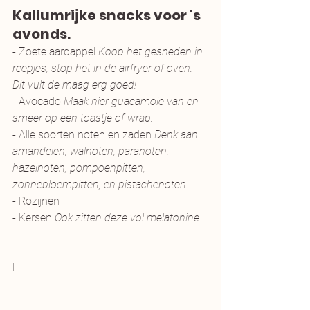
Kaliumrijke snacks voor 's 
avonds. 
- Zoete aardappel 
Koop het gesneden in 
reepjes, stop het in de airfryer of oven. 
Dit vult de maag erg goed!
- Avocado 
Maak hier guacamole van en 
smeer op een toastje of wrap. 
- Alle soorten noten en zaden 
Denk aan 
amandelen, walnoten, paranoten, 
hazelnoten, pompoenpitten, 
zonnebloempitten, en pistachenoten. 
- Rozijnen 
- Kersen 
Ook zitten deze vol melatonine. 
L.