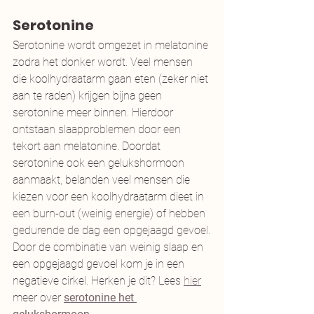
Serotonine
Serotonine wordt omgezet in melatonine 
zodra het donker wordt. Veel mensen 
die koolhydraatarm gaan eten (zeker niet 
aan te raden) krijgen bijna geen 
serotonine meer binnen. Hierdoor 
ontstaan slaapproblemen door een 
tekort aan melatonine. Doordat 
serotonine ook een gelukshormoon 
aanmaakt, belanden veel mensen die 
kiezen voor een koolhydraatarm dieet in 
een burn-out (weinig energie) of hebben 
gedurende de dag een opgejaagd gevoel.
Door de combinatie van weinig slaap en 
een opgejaagd gevoel kom je in een 
negatieve cirkel. Herken je dit? Lees 
hier
meer over 
serotonine het 