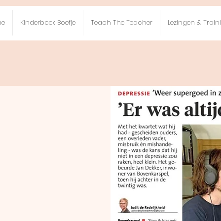
me
Kinderboek Boefje
Teach The Teacher
Lezingen & Trai