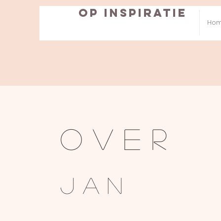
Op inspiratie
Ho
over
jan